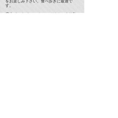
をお楽しみ下さい。食べ歩きに最適で
す。
店内イートインスペースではゆっくり飲
食が楽しめます。店内限定メニューやお
つまみに合うお酒も各種ご用意しており
ます。
東京都江東区豊洲6-5-1 豊洲千客万来 目
利き横丁2階
TEL.03-5859-0065
ゆりかもめ「市場前駅」 徒歩4分
東京BRT「豊洲市場前」 徒歩3分
都営バス「市場前駅前」徒歩5分
［営業時間］
10:00〜20:00
［定休日］なし